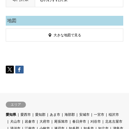
地図
大きな地図で見る
エリア
愛知県
愛西市
愛知郡
あま市
海部郡
安城市
一宮市
稲沢市
犬山市
岩倉市
大府市
尾張旭市
春日井市
刈谷市
北名古屋市
清須市
江南市
小牧市
瀬戸市
知多郡
知多市
知立市
津島市