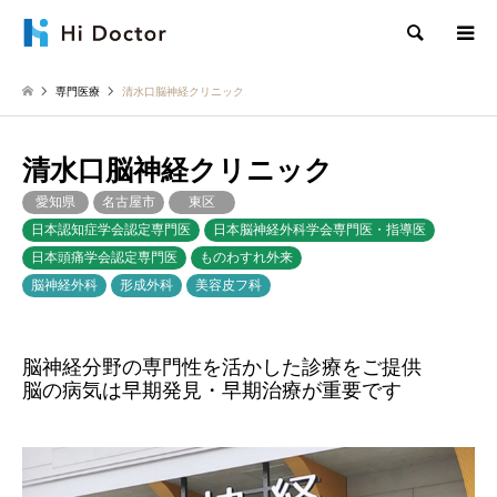
検索
専門医療
清水口脳神経クリニック
清水口脳神経クリニック
愛知県
名古屋市
東区
日本認知症学会認定専門医
日本脳神経外科学会専門医・指導医
日本頭痛学会認定専門医
ものわすれ外来
脳神経外科
形成外科
美容皮フ科
脳神経分野の専門性を活かした診療をご提供
脳の病気は早期発見・早期治療が重要です