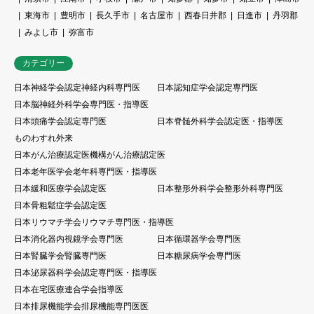
東海市
豊明市
長久手市
名古屋市
西春日井郡
日進市
丹羽郡
みよし市
弥富市
カテゴリー
日本神経学会認定神経内科専門医
日本認知症学会認定専門医
日本脳神経外科学会専門医・指導医
日本頭痛学会認定専門医
日本脊髄外科学会認定医・指導医
ものわすれ外来
日本がん治療認定医機構がん治療認定医
日本老年医学会老年科専門医・指導医
日本緩和医療学会認定医
日本整形外科学会整形外科専門医
日本骨粗鬆症学会認定医
日本リウマチ学会リウマチ専門医・指導医
日本消化器内視鏡学会専門医
日本循環器学会専門医
日本腎臓学会腎臓専門医
日本糖尿病学会専門医
日本泌尿器科学会認定専門医・指導医
日本在宅医療連合学会指導医
日本排尿機能学会排尿機能専門医医